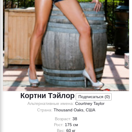
Кортни Тэйлор
Подписаться (
0
)
Альтернативные имена:
Courtney Taylor
Страна:
Thousand Oaks, США
Возраст:
38
Рост:
175 см
Вес:
60 кг